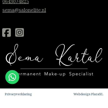
0643074825
sema@salonelite.nl
Privacyverklaring
Webdesign PlazaXL